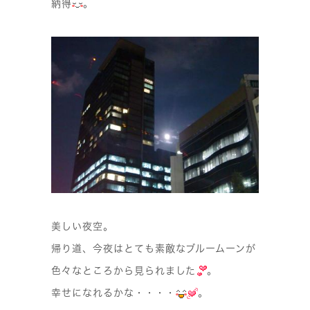
納得
。
美しい夜空。
帰り道、今夜はとても素敵なブルームーンが
色々なところから見られました
。
幸せになれるかな・・・・
。