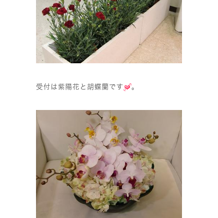
受付は紫陽花と胡蝶蘭です
。