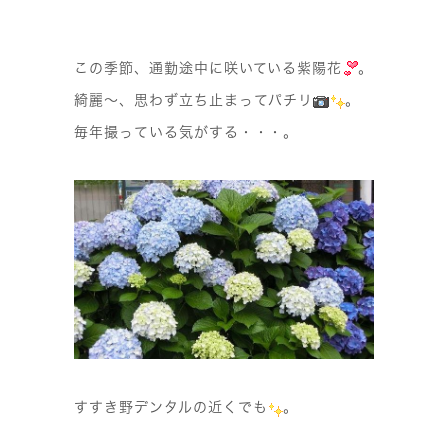
この季節、通勤途中に咲いている紫陽花
。
綺麗〜、思わず立ち止まってパチリ
。
毎年撮っている気がする・・・。
すすき野デンタルの近くでも
。