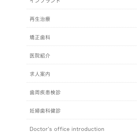
インプラント
再生治療
矯正歯科
医院紹介
求人案内
歯周疾患検診
妊婦歯科健診
Doctor's office introduction