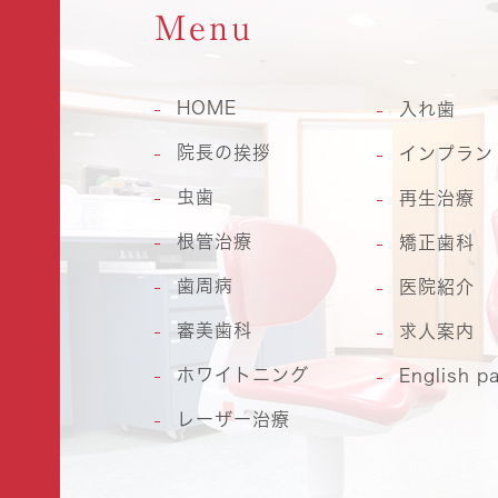
Menu
HOME
入れ歯
院長の挨拶
インプラン
虫歯
再生治療
根管治療
矯正歯科
歯周病
医院紹介
審美歯科
求人案内
ホワイトニング
English p
レーザー治療