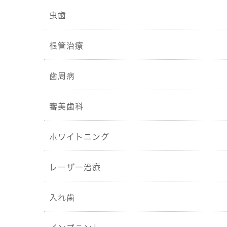
虫歯
根管治療
歯周病
審美歯科
ホワイトニング
レーザー治療
入れ歯