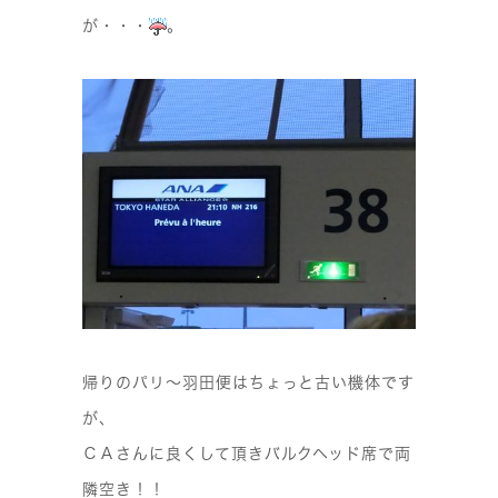
が・・・
。
帰りの
パリ〜羽田便はちょっと古い機体です
が、
ＣＡさんに良くして頂きバルクヘッド席で両
隣空き！！