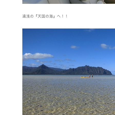
遠浅の『天国の海』へ！！