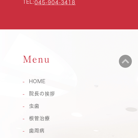
TEL:
045-904-3418
Menu
HOME
院長の挨拶
虫歯
根管治療
歯周病