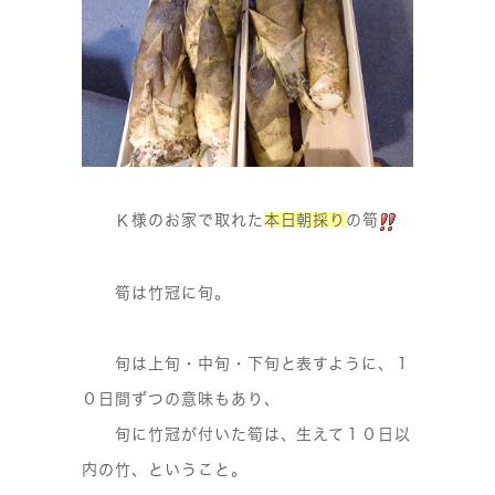
様のお家で取れた
本日朝採り
の筍
Ｋ
筍は竹冠に旬。
旬は上旬・中旬・下旬と表すように、１
０日間ずつの意味もあり、
旬に竹冠が付いた筍は、生えて１０日以
内の竹、ということ。