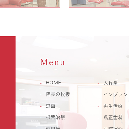
Menu
HOME
入れ歯
院長の挨拶
インプラン
虫歯
再生治療
根管治療
矯正歯科
歯周病
医院紹介