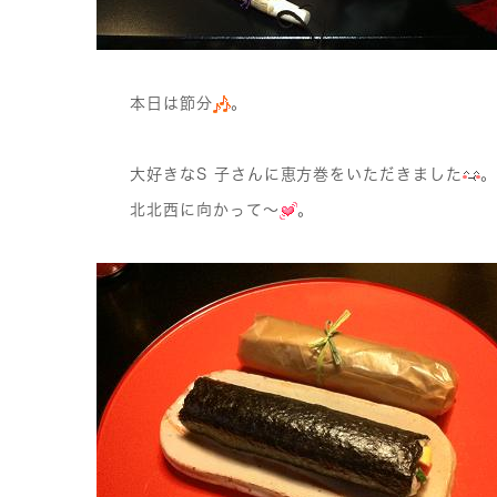
本日は節分
。
大好きなS 子さんに恵方巻をいただきました
北北西に向かって〜
。