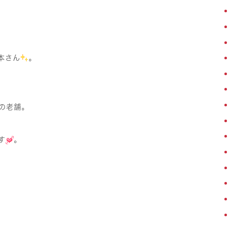
本さん
。
の老舗。
す
。