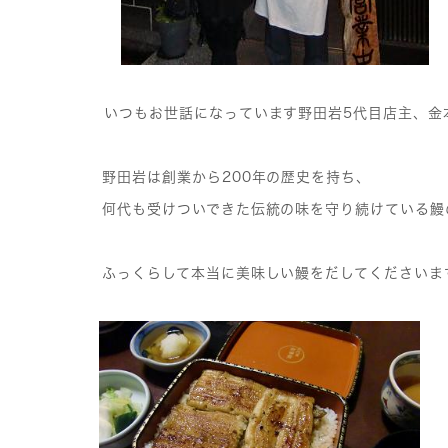
いつもお世話になっています野田岩5代目店主、金
野田岩は創業から200年の歴史を持ち、
何代も受けついできた伝統の味を守り続けている鰻
ふっくらして本当に美味しい鰻をだしてくださいま