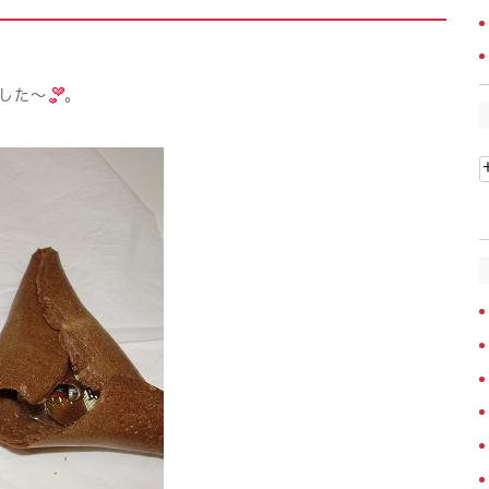
した〜
。