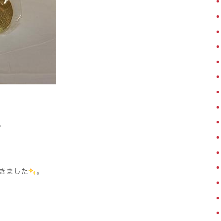
。
きました
。