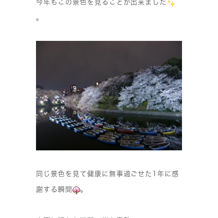
今年もこの景色を見ることが出来ました
。
同じ景色を見て健康に無事過ごせた1年に感
謝する瞬間
。