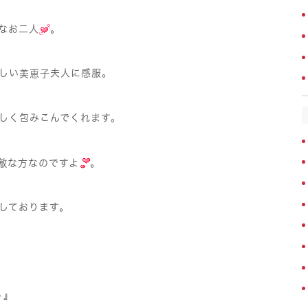
なお二人
。
しい
夫人に感服。
美恵子
しく包みこんでくれます。
敵な方なのですよ
。
しております。
ト』