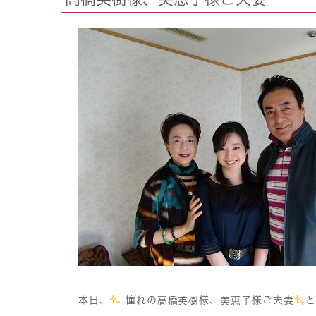
本日、
憧れの
様、
様ご夫妻
高橋英樹
美恵子