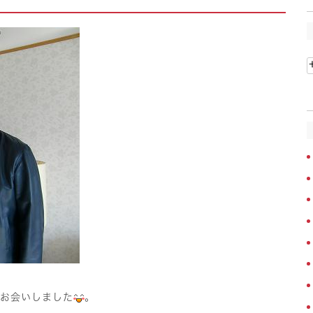
とお会いしました
。