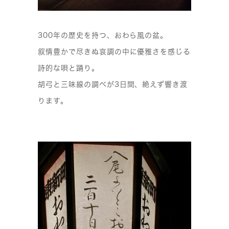
300年の歴史を持つ、おわら風の盆。
叙情豊かで尽きぬ哀調の中に優雅さを感じる
詩的な唄と踊り。
胡弓と三味線の調べが3日間、絶えず響き渡
ります。