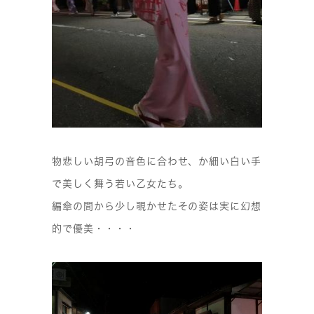
物悲しい胡弓の音色に合わせ、か細い白い手
で美しく舞う若い乙女たち。
編傘の間から少し覗かせたその姿は実に幻想
的で優美・・・・