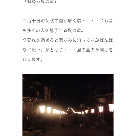
『おわら風の盆』
二百十日の初秋の風が吹く頃・・・・今も昔
も多くの人を魅了する風の盆。
夕暮れを過ぎると家並みに沿って並ぶぼんぼ
りに淡い灯がともり・・・風の盆の幕開けを
迎えます。