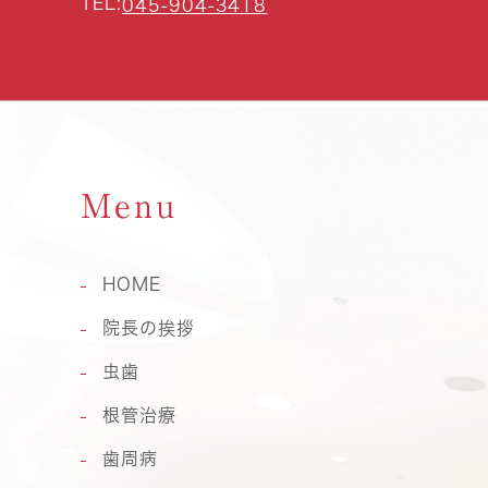
TEL:
045-904-3418
Menu
HOME
院長の挨拶
虫歯
根管治療
歯周病