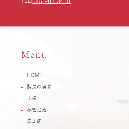
TEL:
045-904-3418
Menu
HOME
院長の挨拶
虫歯
根管治療
歯周病