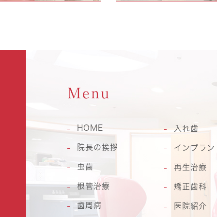
Menu
HOME
入れ歯
院長の挨拶
インプラン
虫歯
再生治療
根管治療
矯正歯科
歯周病
医院紹介