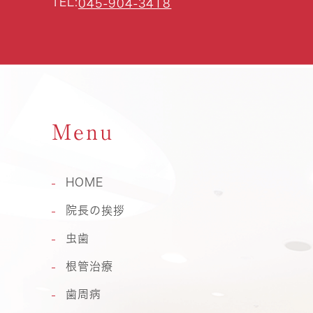
TEL:
045-904-3418
Menu
HOME
院長の挨拶
虫歯
根管治療
歯周病